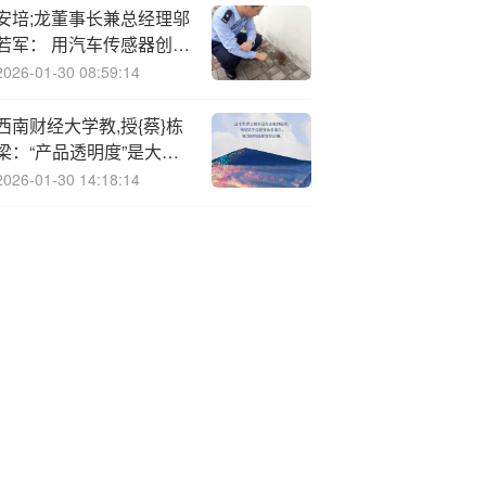
安培;龙董事长兼总经理邬
若军： 用汽车传感器创新
突围 力争全球领先
2026-01-30 08:59:14
西南财经大学教,授{蔡}栋
梁：“产品透明度”是大众
对财富管理市场的第一需
2026-01-30 14:18:14
求