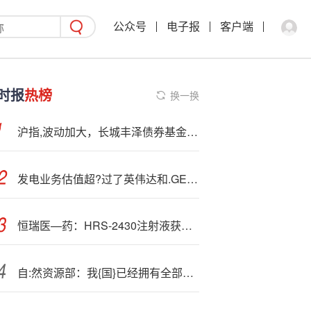
公众号
电子报
客户端
时报
热榜
换一换
沪指,波动加大，长城丰泽债券基金力争提供“固收+”稳健之选
发电业务估值超?过了英伟达和.GE Vernova！大摩：卡特彼勒被严重高估
恒瑞医—药：HRS-2430注射液获得药物临床试验批准通知书
自:然资源部：我{国}已经拥有全部15个主要海洋产业