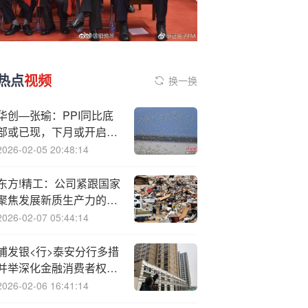
热点
视频
换一换
华创—张瑜：PPI同比底
部或已现，下月或开启第
二轮回升周期
2026-02-05 20:48:14
东方!精工：公司紧跟国家
聚焦发展新质生产力的战
略导向
2026-02-07 05:44:14
浦发银<行>泰安分行多措
并举深化金融消费者权益
保护工作
2026-02-06 16:41:14