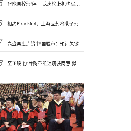
智能自控涨‘停’，龙虎榜上机构买入1132.82万元，卖出2464.86万元
相约F:rankfurt，上海医药将携子公司亮相CPHI Europe 2025
高盛再度点赞中!国股市：预计关键指数未来两年还有30%上涨空间
至正股‘份’并购重组注册获同意 拟收购AAMI之99.97%股权